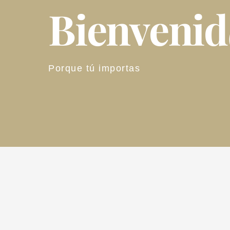
Bienveni
Porque tú importas