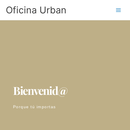
Ir
Oficina Urban
al
contenido
Bienvenid@
Porque tú importas