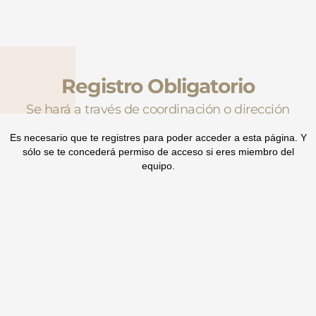
Registro Obligatorio
Se hará a través de coordinación o dirección
Es necesario que te registres para poder acceder a esta página. Y
sólo se te concederá permiso de acceso si eres miembro del
equipo.
Si tienes cualquier problema, no dudes en escribir un email a
soporteweb@oficinaurban.com
Te contestaremos en un plazo máximo de 24h.
Todos los derechos © 2026 Oficina Urban | Funciona gracias a
Tema
Astra para WordPress